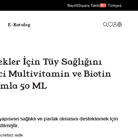
Bayilik
Sipariş Takibi
Türkçe
E-Katalog
kler İçin Tüy Sağlığını
ci Multivitamin ve Biotin
amla 50 ML
yapısının sağlıklı ve parlak olmasını desteklemek için
ilmiştir.
cretsiz iade