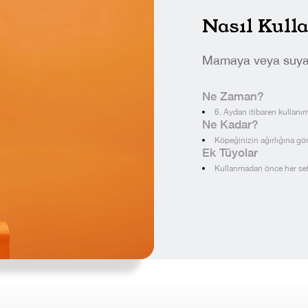
Nasıl Kulla
Mamaya veya suya ka
Ne Zaman?
6. Aydan itibaren kullanı
Ne Kadar?
Köpeğinizin ağırlığına gör
Ek Tüyolar
Kullanmadan önce her sefe