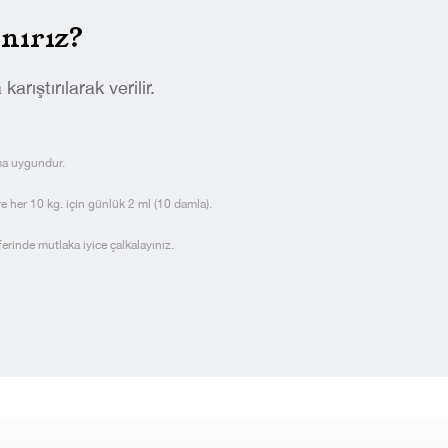
nırız?
rıştırılarak verilir.
ma uygundur.
e her 10 kg. için günlük 2 ml (10 damla).
rinde mutlaka iyice çalkalayınız.