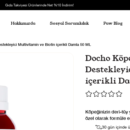
Gıda Takviyesi Ürünlerinde Net %10 İndirim!
Hakkımızda
Sosyal Sorumluluk
Paw Blog
stekleyici Multivitamin ve Biotin içerikli Damla 50 ML
Docho Köpe
Destekleyi
içerikli D
Köpeğinizin deri-tüy 
özel olarak formüle ed
30 gün içinde ü