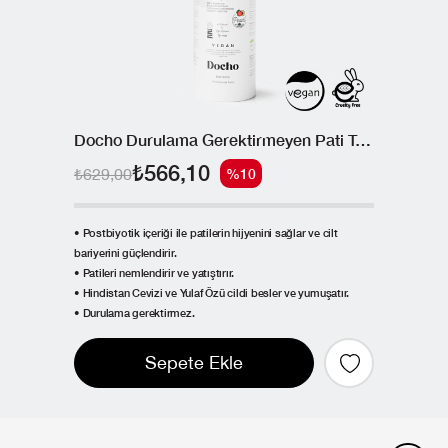
Docho Durulama Gerektirmeyen Pati Temizleme ve Bakım Köpüğü - Postbiyotik 150 ML
₺566,10
₺629,00
%10
• Postbiyotik içeriği ile patilerin hijyenini sağlar ve cilt
bariyerini güçlendirir.
• Patileri nemlendirir ve yatıştırır.
• Hindistan Cevizi ve Yulaf Özü cildi besler ve yumuşatır.
• Durulama gerektirmez.
Sepete Ekle