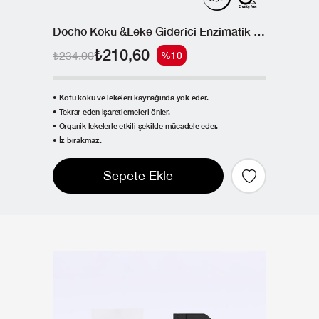
Docho Koku &Leke Giderici Enzimatik Sprey 50 ML
₺210,60
₺234,00
%10
• Kötü koku ve lekeleri kaynağında yok eder.
• Tekrar eden işaretlemeleri önler.
• Organik lekelerle etkili şekilde mücadele eder.
• İz bırakmaz.
Sepete Ekle