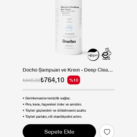
Docho Şampuan ve Krem - Deep Cleanse - Kömür & Kolajen & Vitamin 300 ML
₺764,10
₺849,00
%10
• Derinlemesine temizlik sağlar.
• Pire, kene, haşereleri önler ve arındırır.
• Tüyleri güçlendirir ve dökülmesini azaltır.
• Tüyleri parlatır, cilt elastikiyetini artırır.
Sepete Ekle