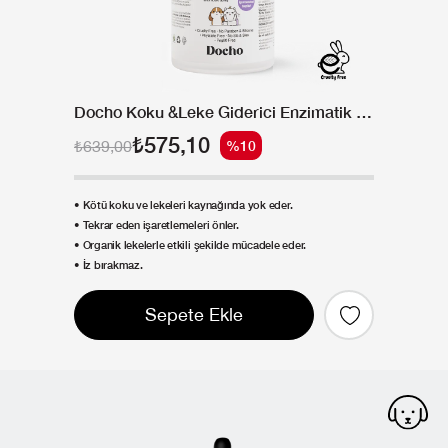
Docho Koku &Leke Giderici Enzimatik Sprey 500 ML
₺575,10
₺639,00
%10
• Kötü koku ve lekeleri kaynağında yok eder.
• Tekrar eden işaretlemeleri önler.
• Organik lekelerle etkili şekilde mücadele eder.
• İz bırakmaz.
Sepete Ekle