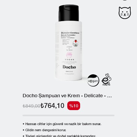
Docho Şampuan ve Krem - Delicate - Yavrular ve Hassas Deriler 300 ML
₺764,10
₺849,00
%10
• Hassas ciltler için güvenli ve nazik bir bakım sunar.
• Cildin nem dengesini korur.
• Tüyleri güçlendirir ve doğal parlaklık kazandırır.