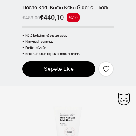
Docho Kedi Kumu Koku Giderici-Hindistan Cevizi Kabuğu Bazlı Aktif Karbon 400 g
₺440,10
₺489,00
%10
• Kötü kokuları nötralize eder.
• Kimyasal içermez.
• Parfümsüzdür.
• Kedi kumunun topaklanmasını artırır.
Sepete Ekle