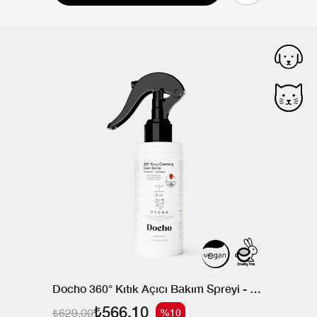
Docho 360° Kıtık Açıcı Bakım Spreyi - Kolajen ve Postbiyotik 150 ML
₺566,10
₺629,00
%10