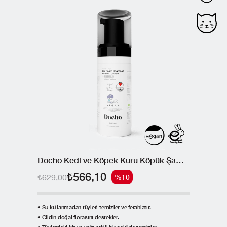
Docho Kedi ve Köpek Kuru Köpük Şampuan - Postbiyotik 150 ML
₺566,10
₺629,00
%10
• Su kullanmadan tüyleri temizler ve ferahlatır.
• Cildin doğal florasını destekler.