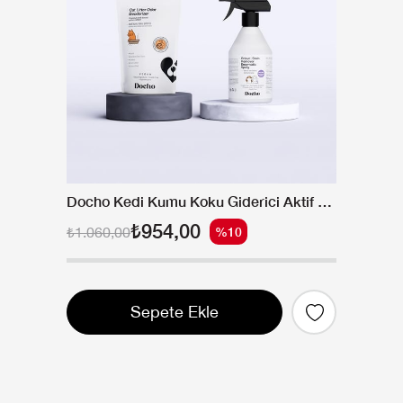
Docho Kedi Kumu Koku Giderici Aktif Karbon 400 gr ve Koku ve Leke Çıkarıcı Enzimatik Sprey 500 ml Seti
₺954,00
₺1.060,00
%10
Sepete Ekle