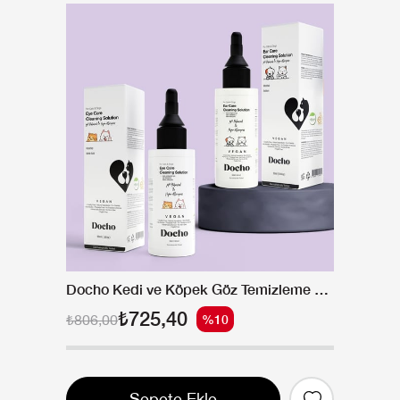
Docho Kedi ve Köpek Göz Temizleme Bakım Solüsyonu 50 ml ve Kulak Temizleme Bakım Solüsyonu 50 ML Seti
₺725,40
₺806,00
%10
Sepete Ekle