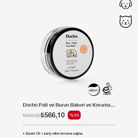
Docho Pati ve Burun Bakım ve Koruma Balmı - SPF 25 50 ML
₺566,10
₺629,00
%10
• Zararlı UV + karşı etkin koruma sağlar.